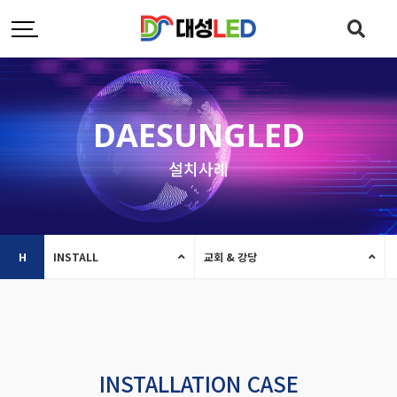
DAESUNGLED
설치사례
H
INSTALL
교회 & 강당
INSTALLATION CASE