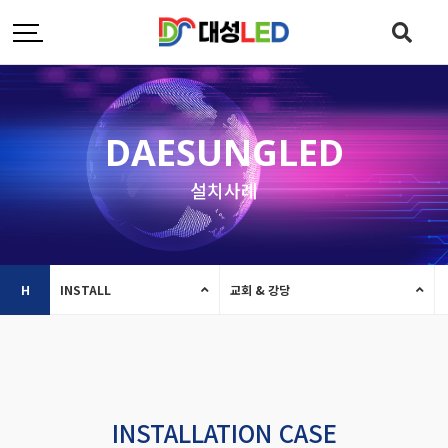
DAESUNGLED
설치사례
H
INSTALL
교회 & 강당
INSTALLATION CASE