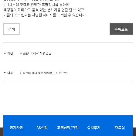
led시스템 구축과 완벽한 조명장치를 통하여
웨딩홀의 화려하고 품격 있는 분위기를 연출 할 수 있고
기존의 스크린과는 차별된 이미지를 느끼실 수 있습니다.
검색
목록으로
이전
웨딩홀LED제작,시공 전문
다음
신축 웨딩홀의 필수 아이템! LED스크린
공지사항
AS신청
고객상담/견적
설치후기
자료실