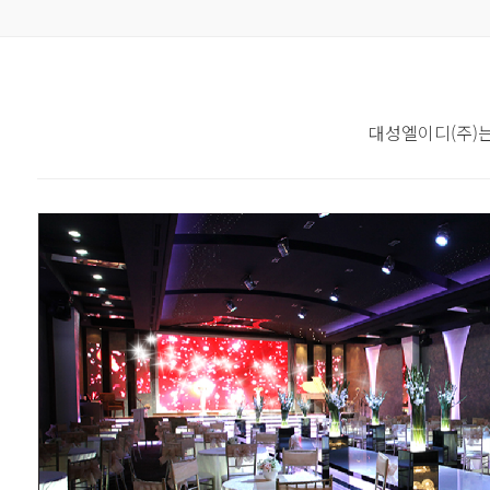
대성엘이디(주)는