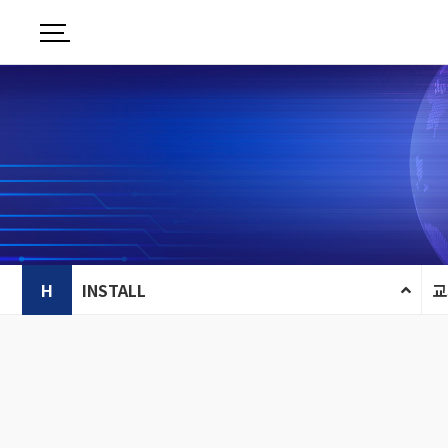
H
INSTALL
교