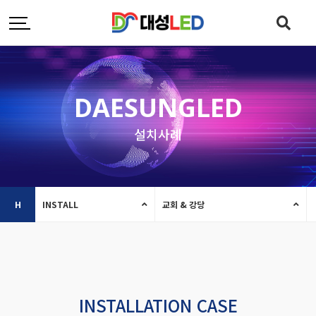
DAESUNGLED
설치사례
H
INSTALL
교회 & 강당
INSTALLATION CASE