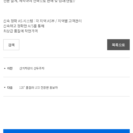
전문 설계, 제작하여 전국으로 판매 및 임대(렌탈)/
신속 정확 AS 시스템 : 각 지역 AS부 / 지역별 고객관리
신속하고 정확한 A/S를 통해
최상급 품질에 착한가격
검색
목록으로
이전
선거차량의 선두주자
다음
120" 풀컬러 LED 전광판 홍보차