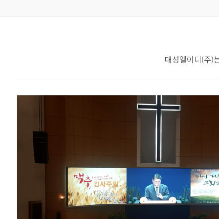
대성엘이디(주)는