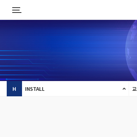
H
INSTALL
교