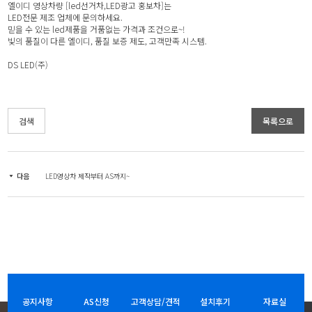
엘이디 영상차량 [led선거차,LED광고 홍보차]는
LED전문 제조 업체에 문의하세요.
믿을 수 있는 led제품을 거품없는 가격과 조건으로~!
빛의 품질이 다른 엘이디, 품질 보증 제도, 고객만족 시스템.
DS LED(주)
검색
목록으로
다음
LED영상차 제작부터 AS까지~
공지사항
AS신청
고객상담/견적
설치후기
자료실