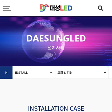
DAESUNGLED
설치사례
H
INSTALL
교회 & 강당
INSTALLATION CASE