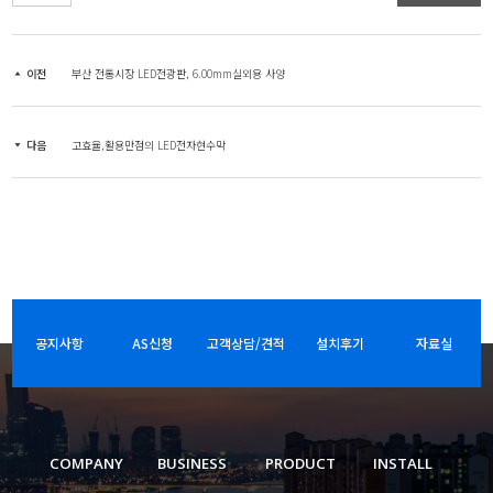
이전
부산 전통시장 LED전광판, 6.00mm실외용 사양
다음
고효율,활용만점의 LED전자현수막
공지사항
AS신청
고객상담/견적
설치후기
자료실
COMPANY
BUSINESS
PRODUCT
INSTALL