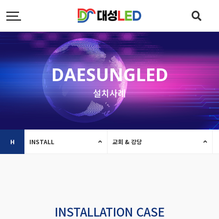
DAESUNGLED
설치사례
H
INSTALL
교회 & 강당
INSTALLATION CASE