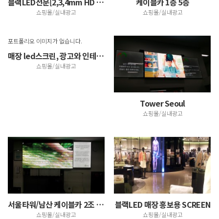
블랙LED전문[2,3,4mm HD LED전문]
케이블카 1층 5층
쇼핑몰/실내광고
쇼핑몰/실내광고
포트폴리오 이미지가 없습니다.
매장 led스크린, 광고와 인테리어 효과를 한번에~
쇼핑몰/실내광고
Tower Seoul
쇼핑몰/실내광고
서울타워/남산 케이블카 2조 설치
+1
블랙LED 매장 홍보용 SCREEN
쇼핑몰/실내광고
쇼핑몰/실내광고