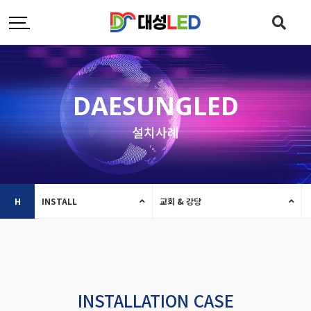
DAESUNGLED
설치사례
H
INSTALL
교회 & 강당
INSTALLATION CASE