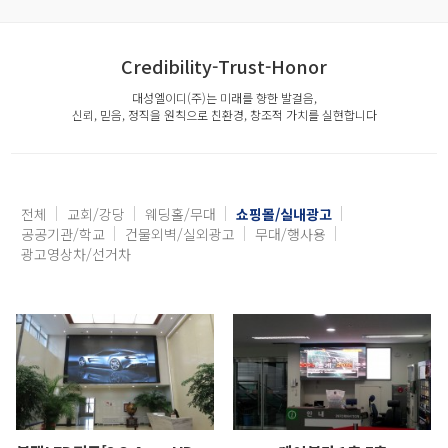
Credibility-Trust-Honor
대성엘이디(주)는 미래를 향한 발걸음,
신뢰, 믿음, 정직을 원칙으로 친환경, 창조적 가치를 실현합니다
전체
교회/강당
웨딩홀/무대
쇼핑몰/실내광고
공공기관/학교
건물외벽/실외광고
무대/행사용
광고영상차/선거차