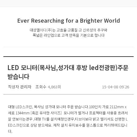
Ever Researching for a Brighter World
대성엘이디(주)는 고효율·고품질·고 신뢰성의 추구와
폭넓은 라인업으로 고객 만족을 기본으로 합니다
LED 모니터(목사님,성가대 후방 led전광판)주문
받습니다
작성자
관리자
조회수
4,863회
15-04-08 09:26
대형 LED스크린, 목사님 성가대 모니터 주문 받습니다.100인치 가로 2112mm x
세로 1344mm [혹은 유사한 사이즈] 모니터가 멀거나 프로젝터를 사용중 흐려서
잘 안보이는경우 ,대형 TV를 설치예정인경우,티브이보다 밝고 멀리서도 선명한 L
ED스크린으로 상담 받으세요. 제작 설치 유지보수를 원스톱으로 처리하여드립니
다,