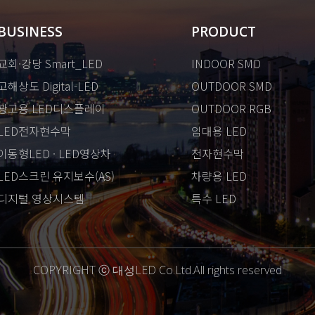
BUSINESS
PRODUCT
교회·강당 Smart_LED
INDOOR SMD
고해상도 Digital-LED
OUTDOOR SMD
광고용 LED디스플레이
OUTDOOR RGB
LED전자현수막
임대용 LED
이동형LED · LED영상차
전자현수막
LED스크린 유지보수(AS)
차량용 LED
디지털 영상시스템
특수 LED
COPYRIGHT ⓒ 대성LED Co.Ltd.All rights reserved