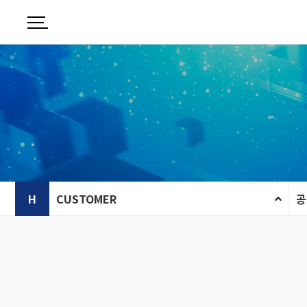
H
CUSTOMER
공