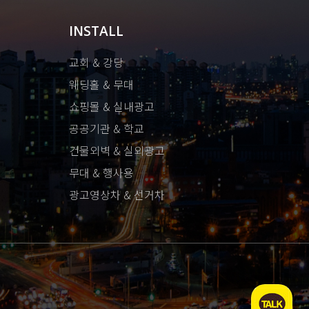
INSTALL
교회 & 강당
웨딩홀 & 무대
쇼핑몰 & 실내광고
공공기관 & 학교
건물외벽 & 실외광고
무대 & 행사용
광고영상차 & 선거차