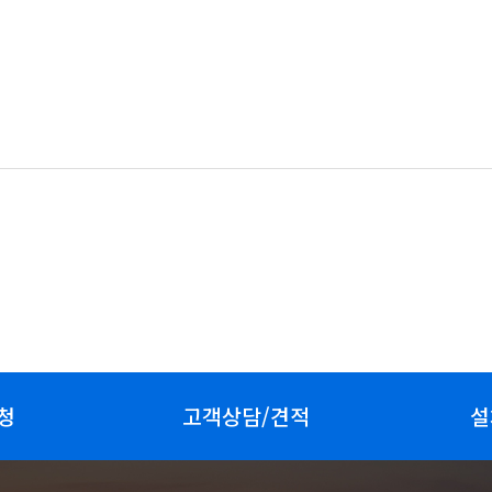
청
고객상담/견적
설