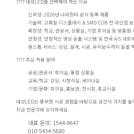
???? 대성LED를 선택해야 하는 이유
신뢰성:
2026년 나라장터 공식 등록 제품
기술력:
고화질 디스플레이 & SMD·COB 전 라인업 
확장성:
학교, 관공서, 상황실, 기업 회의실 등 맞춤형
안정성:
안정적인 영상 송출 시스템 및 전국 A/S 네트
원스톱 서비스:
상담, 설계, 시공, 유지보수까지 일괄 
???? 주요 적용 분야
공공/관공서:
회의실, 통합 상황실
교육/학교:
강당, 시청각실, 세미나실
기업/문화:
회의실, 홍보관, 전시장, 종교시설
대성LED는 풍부한 시공 경험을 바탕으로 공간의 가치를 
지금 전문가와 상의하세요.
대표 문의:
1544-9647
010-5434-5680