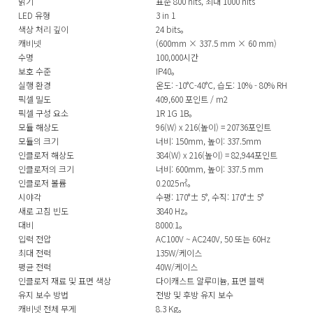
밝기
표준 800 nits, 최대 1000 nits
LED 유형
3 in 1
색상 처리 깊이
24 bits。
캐비넷
(600mm × 337.5 mm × 60 mm)
수명
100,000시간
보호 수준
IP40。
실행 환경
온도: -10°C-40°C, 습도: 10% - 80% RH
픽셀 밀도
409,600 포인트 / m2
픽셀 구성 요소
1R 1G 1B。
모듈 해상도
96(W) x 216(높이) = 20736포인트
모듈의 크기
너비: 150mm, 높이: 337.5mm
인클로저 해상도
384(W) x 216(높이) = 82,944포인트
인클로저의 크기
너비: 600mm, 높이: 337.5 mm
인클로저 볼륨
0.2025㎡。
시야각
수평: 170°± 5°, 수직: 170°± 5°
새로 고침 빈도
3840 Hz。
대비
8000:1。
입력 전압
AC100V ~ AC240V, 50 또는 60Hz
최대 전력
135W/케이스
평균 전력
40W/케이스
인클로저 재료 및 표면 색상
다이캐스트 알루미늄, 표면 블랙
유지 보수 방법
전방 및 후방 유지 보수
캐비넷 전체 무게
8.3 Kg。