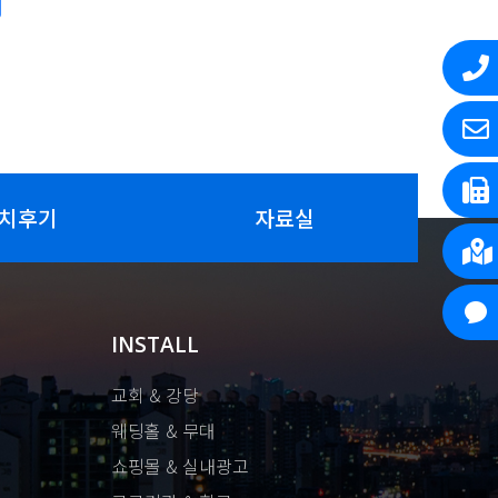
치후기
자료실
INSTALL
교회 & 강당
웨딩홀 & 무대
쇼핑몰 & 실내광고