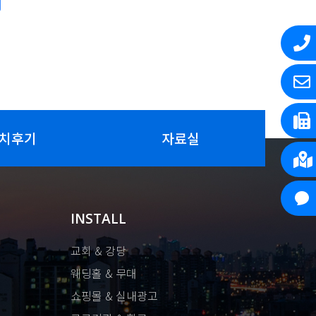
치후기
자료실
INSTALL
교회 & 강당
웨딩홀 & 무대
쇼핑몰 & 실내광고