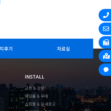
치후기
자료실
INSTALL
교회 & 강당
웨딩홀 & 무대
쇼핑몰 & 실내광고