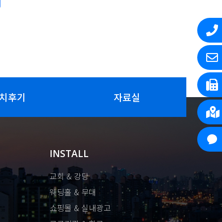
치후기
자료실
INSTALL
교회 & 강당
웨딩홀 & 무대
쇼핑몰 & 실내광고