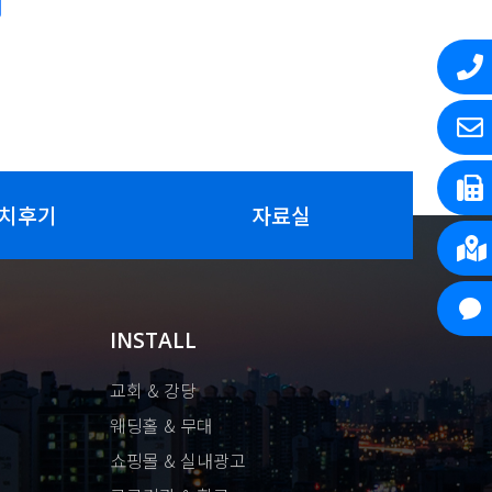
치후기
자료실
INSTALL
교회 & 강당
웨딩홀 & 무대
쇼핑몰 & 실내광고