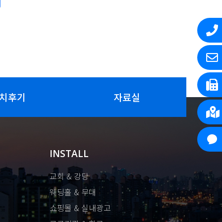
치후기
자료실
INSTALL
교회 & 강당
웨딩홀 & 무대
쇼핑몰 & 실내광고