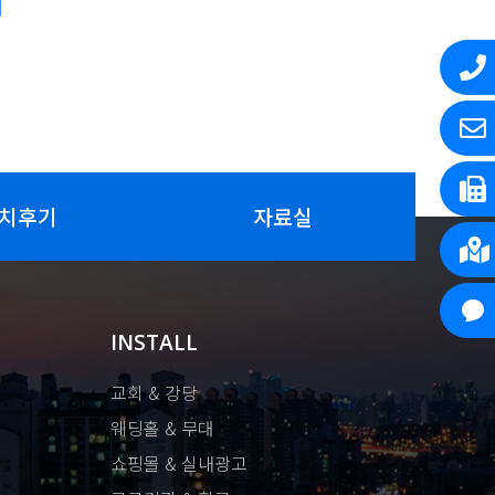
치후기
자료실
INSTALL
교회 & 강당
웨딩홀 & 무대
쇼핑몰 & 실내광고