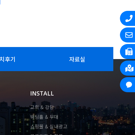
치후기
자료실
INSTALL
교회 & 강당
웨딩홀 & 무대
쇼핑몰 & 실내광고