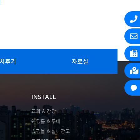
치후기
자료실
INSTALL
교회 & 강당
웨딩홀 & 무대
쇼핑몰 & 실내광고