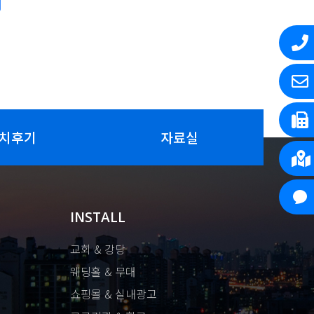
치후기
자료실
INSTALL
교회 & 강당
웨딩홀 & 무대
쇼핑몰 & 실내광고