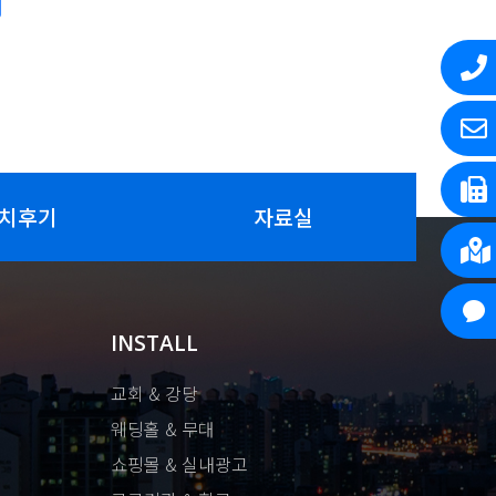
치후기
자료실
INSTALL
교회 & 강당
웨딩홀 & 무대
쇼핑몰 & 실내광고