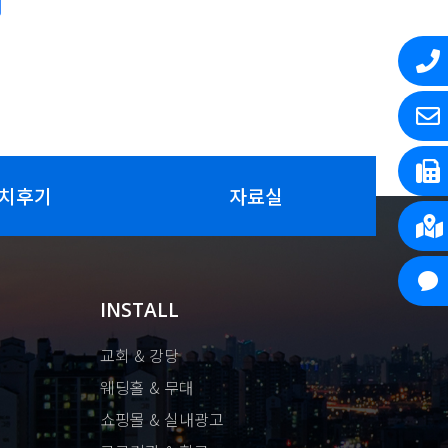
치후기
자료실
INSTALL
교회 & 강당
웨딩홀 & 무대
쇼핑몰 & 실내광고