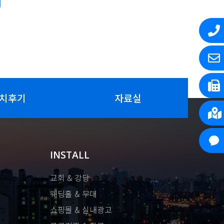
치후기
자료실
INSTALL
교회 & 강당
웨딩홀 & 무대
쇼핑몰 & 실내광고