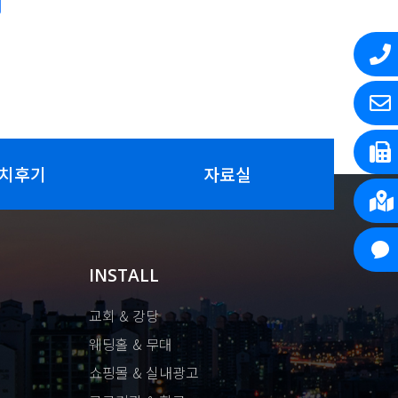
치후기
자료실
INSTALL
교회 & 강당
웨딩홀 & 무대
쇼핑몰 & 실내광고