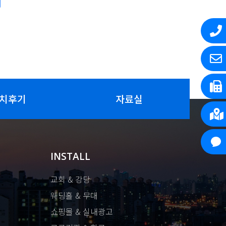
치후기
자료실
INSTALL
교회 & 강당
웨딩홀 & 무대
쇼핑몰 & 실내광고