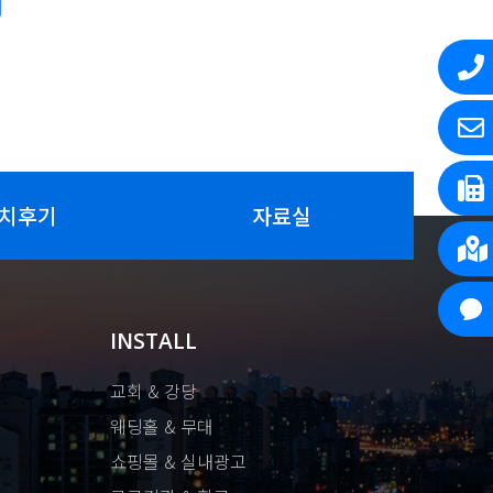
치후기
자료실
INSTALL
교회 & 강당
웨딩홀 & 무대
쇼핑몰 & 실내광고