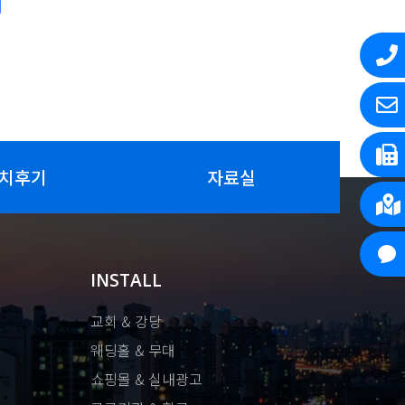
치후기
자료실
INSTALL
교회 & 강당
웨딩홀 & 무대
쇼핑몰 & 실내광고