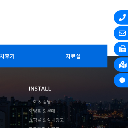
치후기
자료실
INSTALL
교회 & 강당
웨딩홀 & 무대
쇼핑몰 & 실내광고