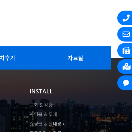
치후기
자료실
INSTALL
교회 & 강당
웨딩홀 & 무대
쇼핑몰 & 실내광고