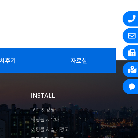
치후기
자료실
INSTALL
교회 & 강당
웨딩홀 & 무대
쇼핑몰 & 실내광고