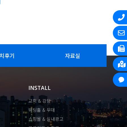
치후기
자료실
INSTALL
교회 & 강당
웨딩홀 & 무대
쇼핑몰 & 실내광고