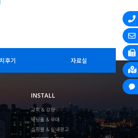
치후기
자료실
INSTALL
교회 & 강당
웨딩홀 & 무대
쇼핑몰 & 실내광고