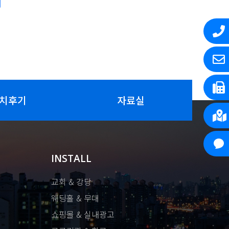
치후기
자료실
INSTALL
교회 & 강당
웨딩홀 & 무대
쇼핑몰 & 실내광고