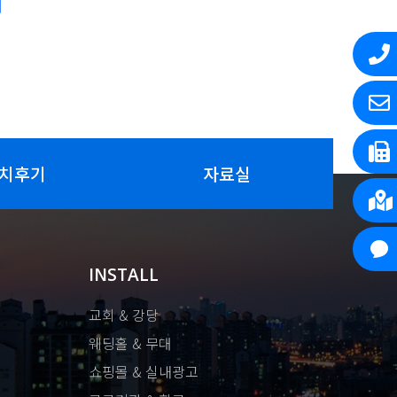
치후기
자료실
INSTALL
교회 & 강당
웨딩홀 & 무대
쇼핑몰 & 실내광고