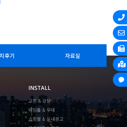
치후기
자료실
INSTALL
교회 & 강당
웨딩홀 & 무대
쇼핑몰 & 실내광고