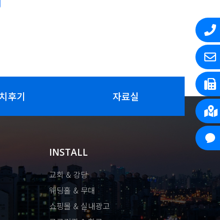
치후기
자료실
INSTALL
교회 & 강당
웨딩홀 & 무대
쇼핑몰 & 실내광고