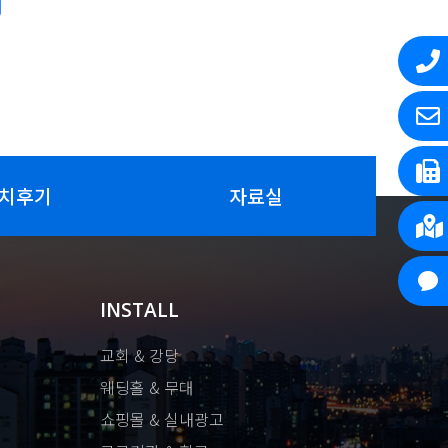
치후기
자료실
INSTALL
교회 & 강당
웨딩홀 & 무대
쇼핑몰 & 실내광고