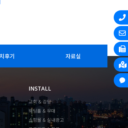
치후기
자료실
INSTALL
교회 & 강당
웨딩홀 & 무대
쇼핑몰 & 실내광고