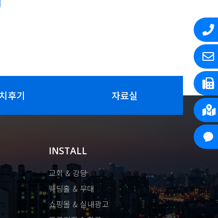
치후기
자료실
INSTALL
교회 & 강당
웨딩홀 & 무대
쇼핑몰 & 실내광고