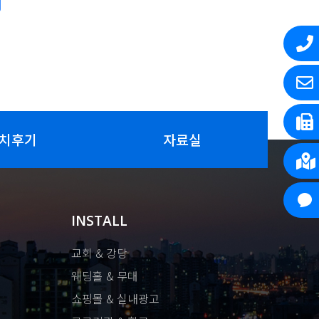
치후기
자료실
INSTALL
교회 & 강당
웨딩홀 & 무대
쇼핑몰 & 실내광고