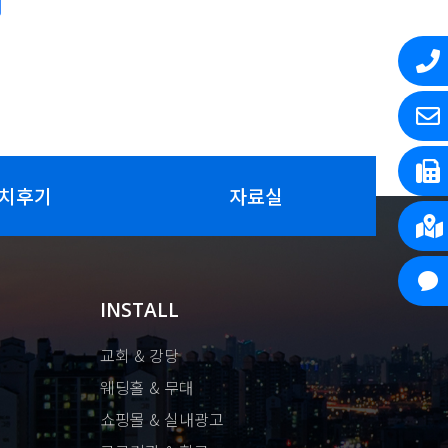
치후기
자료실
INSTALL
교회 & 강당
웨딩홀 & 무대
쇼핑몰 & 실내광고