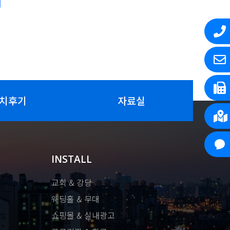
치후기
자료실
INSTALL
교회 & 강당
웨딩홀 & 무대
쇼핑몰 & 실내광고