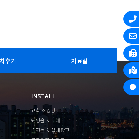
치후기
자료실
INSTALL
교회 & 강당
웨딩홀 & 무대
쇼핑몰 & 실내광고