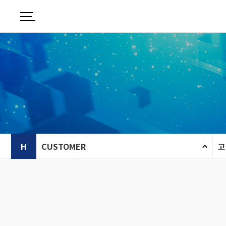
H
CUSTOMER
고