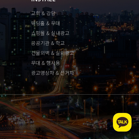
교회 & 강당
웨딩홀 & 무대
쇼핑몰 & 실내광고
공공기관 & 학교
건물외벽 & 실외광고
무대 & 행사용
광고영상차 & 선거차