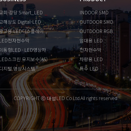
교회·강당 Smart_LED
INDOOR SMD
고해상도 Digital-LED
OUTDOOR SMD
광고용 LED디스플레이
OUTDOOR RGB
LED전자현수막
임대용 LED
이동형LED · LED영상차
전자현수막
LED스크린 유지보수(AS)
차량용 LED
디지털 영상시스템
특수 LED
COPYRIGHT ⓒ 대성LED Co.Ltd.All rights reserved