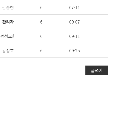
김승현
6
07-11
관리자
6
09-07
광성교회
6
09-11
김정호
6
09-25
글쓰기