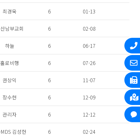
최경욱
6
01-13
울산남부교회
6
02-08
하늘
6
06-17
홀로비행
6
07-26
권상익
6
11-07
장수현
6
12-09
관리자
6
12-12
)MDS 김성헌
6
02-24