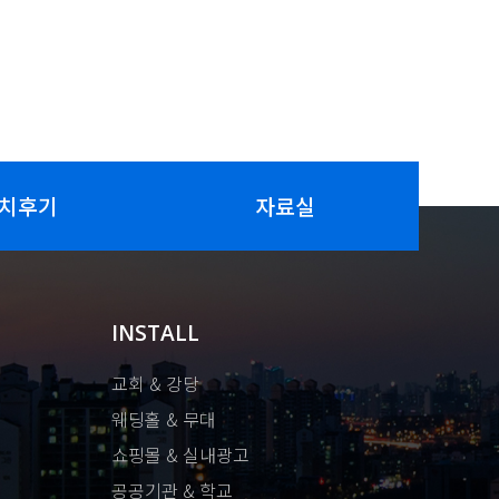
치후기
자료실
INSTALL
교회 & 강당
웨딩홀 & 무대
쇼핑몰 & 실내광고
공공기관 & 학교