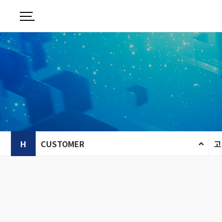
H
CUSTOMER
고