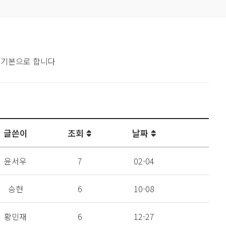
 기본으로 합니다
글쓴이
조회
날짜
윤서우
7
02-04
승현
6
10-08
황민재
6
12-27