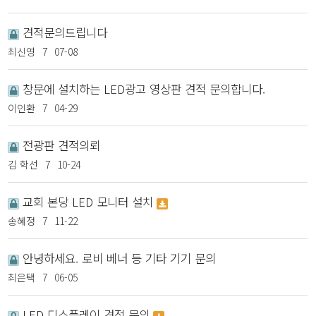
견적문의드립니다
최신영
7
07-08
창문에 설치하는 LED광고 영상판 견적 문의합니다.
이인환
7
04-29
전광판 견적의뢰
김 학선
7
10-24
교회 본당 LED 모니터 설치
송혜정
7
11-22
안녕하세요. 로비 베너 등 기타 기기 문의
최은택
7
06-05
LED 디스플레이 견적 문의