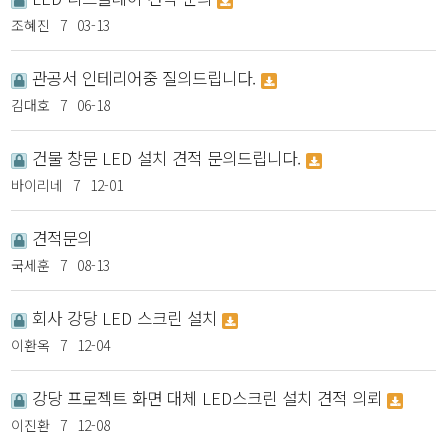
조혜진
7
03-13
관공서 인테리어중 질의드립니다.
김대호
7
06-18
건물 창문 LED 설치 견적 문의드립니다.
바이리네
7
12-01
견적문의
국세훈
7
08-13
회사 강당 LED 스크린 설치
이환옥
7
12-04
강당 프로젝트 화면 대체 LED스크린 설치 견적 의뢰
이진환
7
12-08