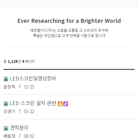
Ever Researching for a Brighter World
대성엘이디(주)는 고효율·고품질·고 신뢰성의 추구와
폭넓은 라인업으로 고객 만족을 기본으로 합니다
총
1,129
건
4
페이지
LED스크린및영상장비
문장혁
7
12-15
LED 스크린 설치 관련
강영기
7
01-22
견적문의
배효정
7
08-02