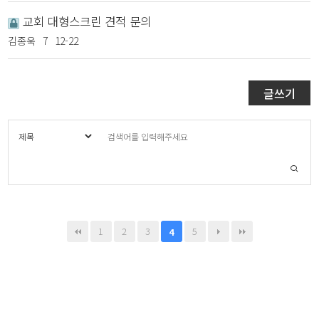
교회 대형스크린 견적 문의
김종욱
7
12-22
글쓰기
1
2
3
5
4