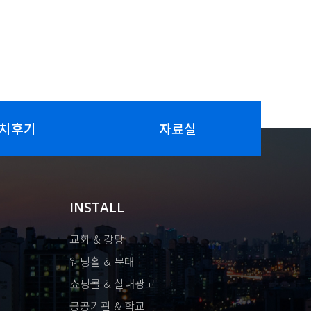
치후기
자료실
INSTALL
교회 & 강당
웨딩홀 & 무대
쇼핑몰 & 실내광고
공공기관 & 학교