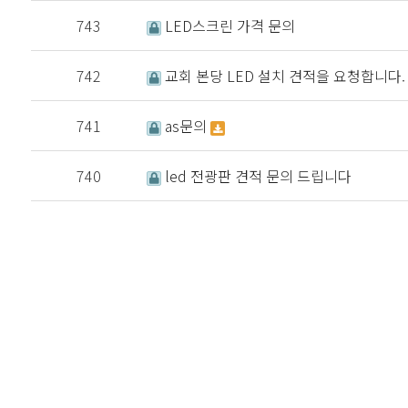
743
LED스크린 가격 문의
742
교회 본당 LED 설치 견적을 요청합니다.
741
as문의
740
led 전광판 견적 문의 드립니다
처음
이전
다음
맨끝