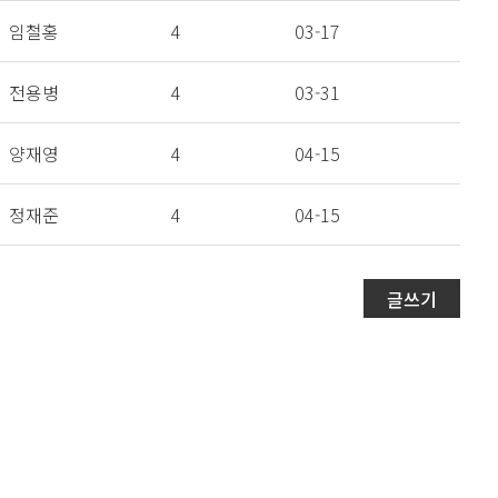
임철홍
4
03-17
전용병
4
03-31
양재영
4
04-15
정재준
4
04-15
글쓰기