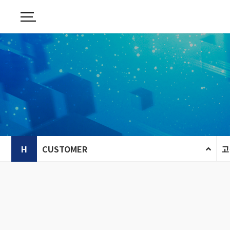
H
CUSTOMER
고