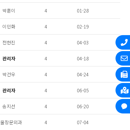
박훈이
4
01-28
이민화
4
02-19
전현진
4
04-03
관리자
4
04-18
박건우
4
04-24
관리자
4
06-05
송지선
4
06-20
서울장문외과
4
07-04