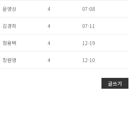
윤영상
4
07-08
김경희
4
07-11
정용택
4
12-19
장원영
4
12-10
글쓰기