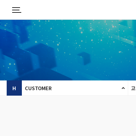
H
CUSTOMER
고