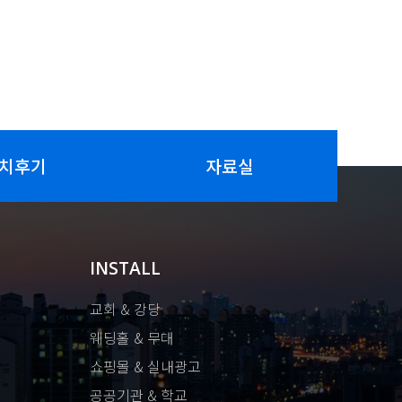
치후기
자료실
INSTALL
교회 & 강당
웨딩홀 & 무대
쇼핑몰 & 실내광고
공공기관 & 학교