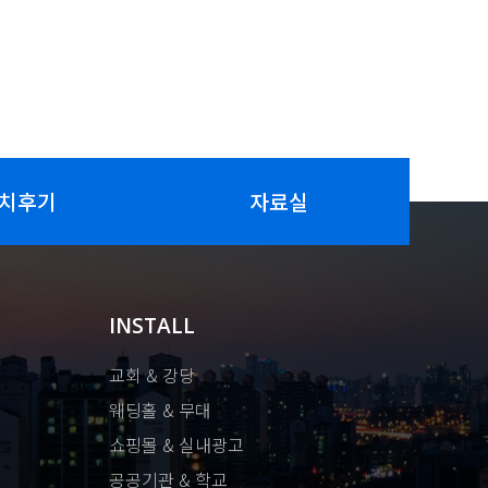
치후기
자료실
INSTALL
교회 & 강당
웨딩홀 & 무대
쇼핑몰 & 실내광고
공공기관 & 학교