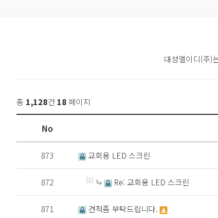
대성엘이디(주)
총
1,128
건
18
페이지
No
873
교회용 LED 스크린
[1]
872
Re: 교회용 LED 스크린
871
견적좀 부탁드립니다.