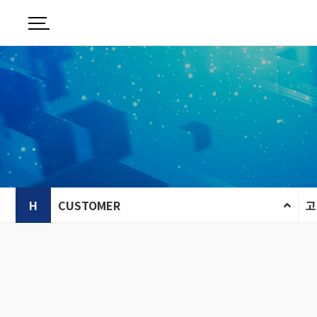
H
CUSTOMER
고