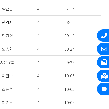
박근홍
4
07-17
관리자
4
08-11
민경명
4
09-10
오병화
4
09-27
시온교회
4
09-28
이한수
4
10-05
조현철
4
10-05
이기도
4
10-05